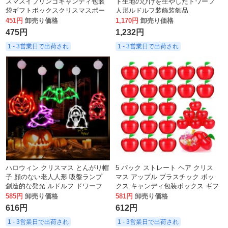
スマスイブリンゴキャンディ包装
ト生地のひげを生やしたドワーフ
袋ギフトボックスクリスマスポー
人形ルドルフ装飾装飾品
タブル平口クリスマスバッグ
451円
卸売り価格
1,170円
卸売り価格
475円
1,232円
1 - 3営業日で出荷され
1 - 3営業日で出荷され
ハロウィン クリスマス とんがり帽
5 パック ストレート ヘア クリス
子 顔のない老人人形 吸盤ランプ
マス アップル プラスチック ボッ
創造的な発光 ルドルフ ドワーフ
クス キャンディ包装ボックス ギフ
ト キャンディ パーティー用品 フ
585円
卸売り価格
581円
卸売り価格
ェスティバル
616円
612円
1 - 3営業日で出荷され
1 - 3営業日で出荷され