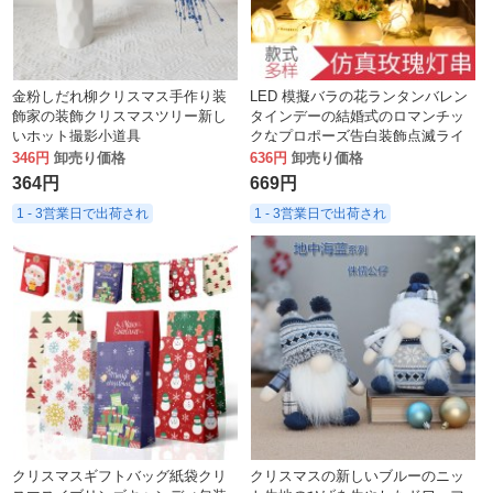
金粉しだれ柳クリスマス手作り装
LED 模擬バラの花ランタンバレン
飾家の装飾クリスマスツリー新し
タインデーの結婚式のロマンチッ
いホット撮影小道具
クなプロポーズ告白装飾点滅ライ
ト電池ボックスライトストリング
346円
卸売り価格
636円
卸売り価格
364円
669円
1 - 3営業日で出荷され
1 - 3営業日で出荷され
クリスマスギフトバッグ紙袋クリ
クリスマスの新しいブルーのニッ