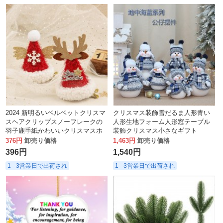
2024 新明るいベルベットクリスマ
クリスマス装飾雪だるま人形青い
スヘアクリップスノーフレークの
人形生地フォーム人形窓テーブル
羽子鹿手紙かわいいクリスマスホ
装飾クリスマス小さなギフト
リデー装飾ヘアアクセサリー
376円
卸売り価格
1,463円
卸売り価格
396円
1,540円
1 - 3営業日で出荷され
1 - 3営業日で出荷され