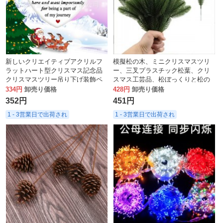
新しいクリエイティブアクリルフ
模擬松の木、ミニクリスマスツリ
ラットハート型クリスマス記念品
ー、三叉プラスチック松葉、クリ
クリスマスツリー吊り下げ装飾ペ
スマス工芸品、松ぼっくりと松の
ンダント
木の組み合わせ
334円
卸売り価格
428円
卸売り価格
352円
451円
1 - 3営業日で出荷され
1 - 3営業日で出荷され