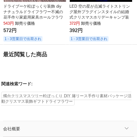
ドライブーケ松ぼっくり装飾 diy
LED 空の星が点滅ライトストリン
ナチュラルドライフラワー不滅の
グ屋外プラグインスタイルの結婚
花手作り家庭用家具ホールフラワ
式クリスマスホリデーキャンプ装
ーアレンジメントポール松ぼっく
飾ハンギングライト卸売
543円
卸売り価格
372円
卸売り価格
り
572円
392円
1 - 3営業日で出荷され
1 - 3営業日で出荷され
最近閲覧した商品
関連検索ワード:
燭台クリスマスツリー松ぼっくり DIY 籐リース手作り素材パッケージ活
動クリスマス装飾ギフトドライフラワー
会社概要