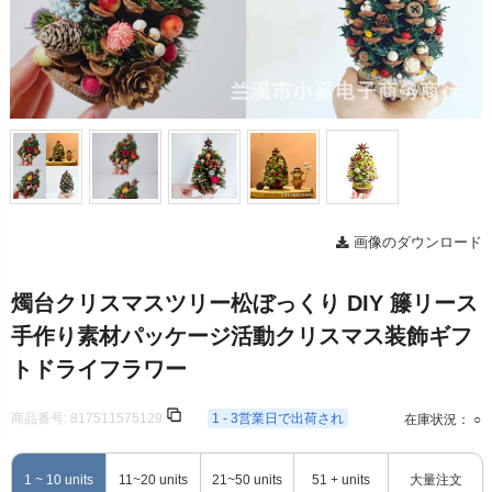
画像のダウンロード
燭台クリスマスツリー松ぼっくり DIY 籐リース
手作り素材パッケージ活動クリスマス装飾ギフ
トドライフラワー
商品番号:
817511575129
1 - 3営業日で出荷され
在庫状況： ○
1 ~ 10 units
11~20 units
21~50 units
51 + units
大量注文