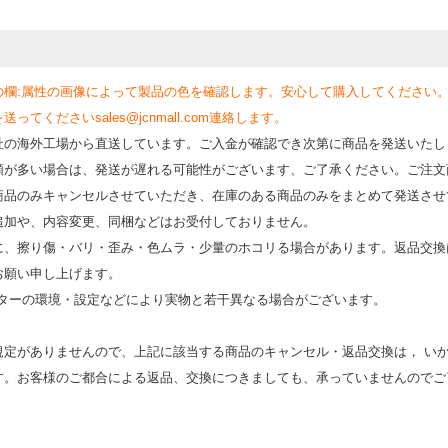
の欄:属性の画像によって製品の色を確認します。安心して購入してください
くださいsales@jcnmall.com連絡します。
社の海外工場から直送しています。ご入金が確認でき次第に商品を発送いたし
類が多い場合は、発送が遅れる可能性がございます、ご了承ください。ご注文
商品のみキャンセルさせていただき、在庫のある商品のみをまとめて発送させ
追加や、内容変更、同梱などはお受付しておりません。
時に、擦り傷・バリ・歪み・色ムラ・少量のホコリる場合があります。返品交換
お願い申し上げます。
モニターの環境・設定などにより実物と若⼲異なる場合がございます。
規定がありませんので、上記に該当する商品のキャンセル・返品交換は， い
す。お客様のご都合による返品、交換につきましても、承っていませんのでご