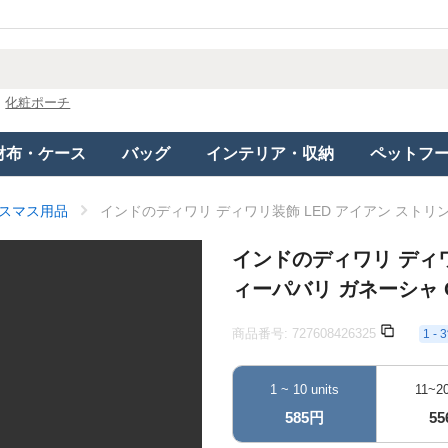
化粧ポーチ
財布・ケース
バッグ
インテリア・収納
ペットフ
スマス用品
インドのディワリ ディワリ装飾 LED アイアン ストリン
インドのディワリ ディワ
ィーパバリ ガネーシャ 
商品番号:
727608426325
1 
1 ~ 10 units
11~20
585円
5