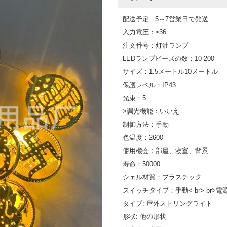
配送予定 : 5～7営業日で発送
入力電圧：≤36
注文番号：灯油ランプ
LEDランプビーズの数：10-200
サイズ：1.5メートル10メートル
保護レベル：IP43
光束：5
>調光機能：いいえ
制御方法：手動
色温度：2600
使用機会：部屋、寝室、背景
寿命：50000
シェル材質：プラスチック
スイッチタイプ：手動< br> br>
タイプ: 屋外ストリングライト
形状: 他の形状