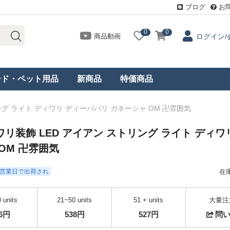
ブログ
お
0
0
商品動画
ログイン/
ード・ペット用品
新商品
特価商品
グ ライト ディワリ ディーパバリ ガネーシャ OM 卍雰囲気
リ装飾 LED アイアン ストリング ライト ディワ
OM 卍雰囲気
- 3営業日で出荷され
在
 units
21~50 units
51 + units
大量注
56円
538円
527円
問