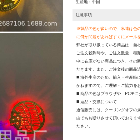
生産地：中国
注意事項
※製品の色が多いので、私達は色
に何か問題があればすぐにメールを送って
弊社が取り扱っている商品は、自
ご注文殺到時や、ご注文数量、種
中に在庫がない商品につき、その
だきます。また、ご注文後の商品
◼️ 海外⽣産のため、輸⼊・⽣産
かねますので、ご理解・ご協⼒を
◼️ 商品の⾊はブラウザや、PC
◼️ 返品・交換について
通信販売には、クーリングオフの
由でもお断りさせて頂いておりま
ださい。