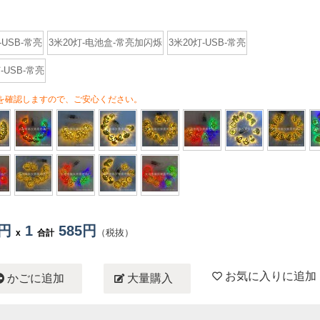
灯-USB-常亮
3米20灯-电池盒-常亮加闪烁
3米20灯-USB-常亮
-USB-常亮
を確認しますので、ご安心ください。
5円
1
585円
（税抜）
x
合計
お気に入りに追加
かごに追加
大量購入