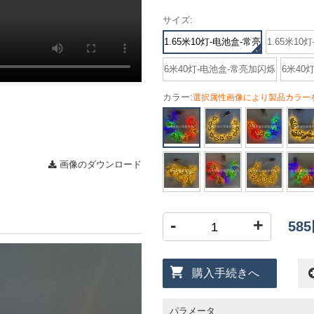
サイズ:
1.65米10灯-电池盒-常亮
1.65米10
6米40灯-电池盒-常亮加闪烁
6米40灯
カラー:
選択属性画像により製品カラー
画像のダウンロード
-
+
58
購入手続きへ
パラメータ