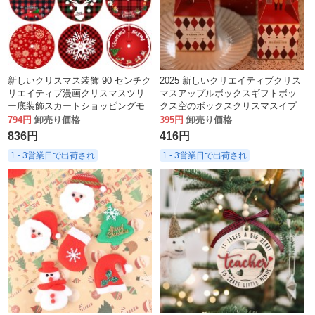
新しいクリスマス装飾 90 センチク
2025 新しいクリエイティブクリス
リエイティブ漫画クリスマスツリ
マスアップルボックスギフトボッ
ー底装飾スカートショッピングモ
クス空のボックスクリスマスイブ
ールホテルの装飾
アップル包装ボックスギフトボッ
794円
卸売り価格
395円
卸売り価格
クス
836円
416円
1 - 3営業日で出荷され
1 - 3営業日で出荷され