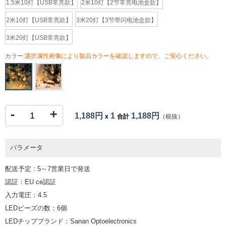
1.5米10灯【USB常亮款】
2米10灯【2节常亮电池盒款】
2米10灯【USB常亮款】
3米20灯【3节带闪电池盒款】
3米20灯【USB常亮款】
カラー:
選択属性画像により製品カラーを確認しますので、ご安心ください。
-
+
1,188円
1
1,188円
x
合計
（税抜）
パラメータ
配送予定 : 5～7営業日で発送
認証：EU ce認証
入力電圧：4.5
LEDビーズの数：6個
LEDチップブランド：Sanan Optoelectronics