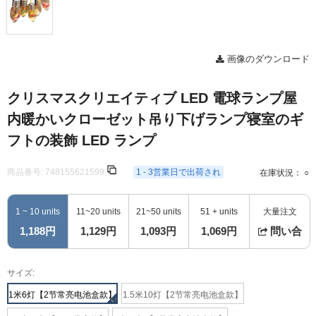
画像のダウンロード
クリスマスクリエイティブ LED 電球ランプ屋
内暖かいクローゼット吊り下げランプ寝室のギ
フトの装飾 LED ランプ
商品番号:
748155621599
1 - 3営業日で出荷され
在庫状況： ○
1 ~ 10 units
11~20 units
21~50 units
51 + units
大量注文
1,188円
1,129円
1,093円
1,069円
問い合
サイズ:
1米6灯【2节常亮电池盒款】
1.5米10灯【2节常亮电池盒款】