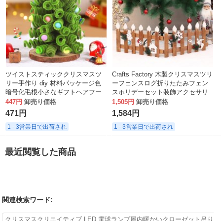
ツイストスティッククリスマスツ
Crafts Factory 木製クリスマスツリ
リー手作り diy 材料パッケージ色
ーフェンスログ折りたたみフェン
暗号化毛根小さなギフトヘアフー
スホリデーセット装飾アクセサリ
プ装飾品装飾おもちゃ
ー
447円
卸売り価格
1,505円
卸売り価格
471円
1,584円
1 - 3営業日で出荷され
1 - 3営業日で出荷され
最近閲覧した商品
関連検索ワード:
クリスマスクリエイティブ LED 電球ランプ屋内暖かいクローゼット吊り