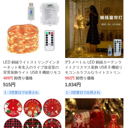
LED 銅線ライトストリングインタ
3*3 メートル LED 銅線カーテンラ
ーネット有名人のライブ放送室の
イトクリスマス装飾 USB 8 機能リ
背景装飾ライト USB 8 機能リモコ
モコンカラフルなライトストリン
ン防水カラーライト銅線ランプ
グ
489円
卸売り価格
982円
卸売り価格
515円
1,034円
1 - 3営業日で出荷され
1 - 3営業日で出荷され