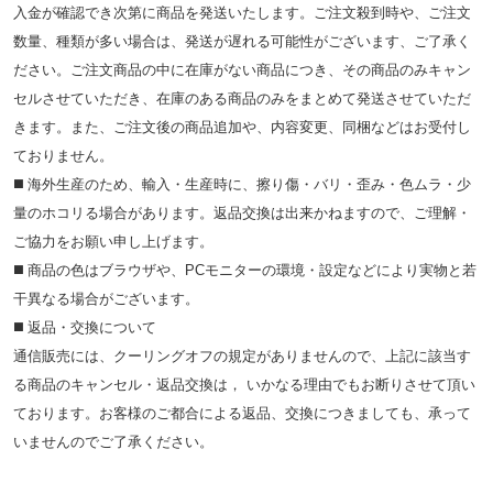
入金が確認でき次第に商品を発送いたします。ご注文殺到時や、ご注文
数量、種類が多い場合は、発送が遅れる可能性がございます、ご了承く
ださい。ご注文商品の中に在庫がない商品につき、その商品のみキャン
セルさせていただき、在庫のある商品のみをまとめて発送させていただ
きます。また、ご注文後の商品追加や、内容変更、同梱などはお受付し
ておりません。
◼️ 海外⽣産のため、輸⼊・⽣産時に、擦り傷・バリ・歪み・色ムラ・少
量のホコリる場合があります。返品交換は出来かねますので、ご理解・
ご協⼒をお願い申し上げます。
◼️ 商品の⾊はブラウザや、PCモニターの環境・設定などにより実物と若
⼲異なる場合がございます。
◼️ 返品・交換について
通信販売には、クーリングオフの規定がありませんので、上記に該当す
る商品のキャンセル・返品交換は， いかなる理由でもお断りさせて頂い
ております。お客様のご都合による返品、交換につきましても、承って
いませんのでご了承ください。