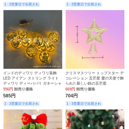
1 - 3営業日で出荷され
1 - 3営業日で出荷され
インドのディワリ ディワリ装飾
クリスマスツリー トップスター デ
LED アイアン ストリング ライト
コレーション 五芒星 愛の天使で飾
ディワリ ディーパバリ ガネーシャ
られた新しい鉄の五芒星
OM 卍雰囲気
556円
卸売り価格
669円
卸売り価格
585円
704円
1 - 3営業日で出荷され
1 - 3営業日で出荷され