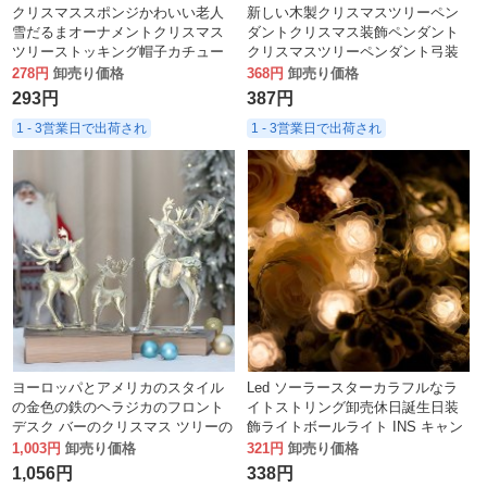
クリスマススポンジかわいい老人
新しい木製クリスマスツリーペン
雪だるまオーナメントクリスマス
ダントクリスマス装飾ペンダント
ツリーストッキング帽子カチュー
クリスマスツリーペンダント弓装
シャヘッドバンドアクセサリー
飾中空吊り下げ
278円
卸売り価格
368円
卸売り価格
293円
387円
1 - 3営業日で出荷され
1 - 3営業日で出荷され
ヨーロッパとアメリカのスタイル
Led ソーラースターカラフルなラ
の金色の鉄のヘラジカのフロント
イトストリング卸売休日誕生日装
デスク バーのクリスマス ツリーの
飾ライトボールライト INS キャン
下のクリスマスの装飾
プ雰囲気ライト
1,003円
卸売り価格
321円
卸売り価格
1,056円
338円