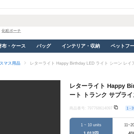
化粧ポーチ
財布・ケース
バッグ
インテリア・収納
ペットフ
スマス用品
レターライト Happy Birthday LED ライト シ
レターライト Happy B
ート トランク サプライ
商品番号:
797768614097
1 
1 ~ 10 units
11~20
1,012円
4