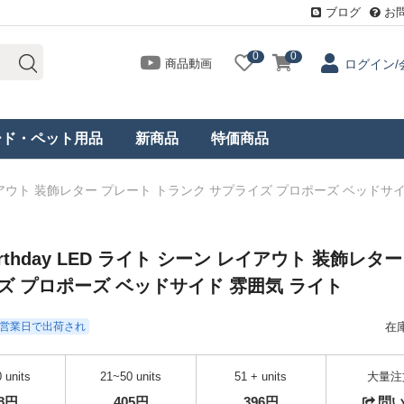
ブログ
お
0
0
商品動画
ログイン/
ード・ペット用品
新商品
特価商品
ーン レイアウト 装飾レター プレート トランク サプライズ プロポーズ ベッドサ
irthday LED ライト シーン レイアウト 装飾レター
ズ プロポーズ ベッドサイド 雰囲気 ライト
- 3営業日で出荷され
在
 units
21~50 units
51 + units
大量注
18円
405円
396円
問