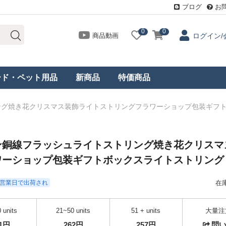
ブログ
お
0
0
商品動画
ログイン/
ード・ペット用品
新商品
特価商品
ング焼き花クリスマス装飾ライトストリングフラワーショップ包装ギフ
ン銅線フラッシュライトストリング焼き花クリスマ
ワーショップ包装ギフトボックスライトストリング
- 3営業日で出荷され
在
 units
21~50 units
51 + units
大量注
71円
262円
257円
問