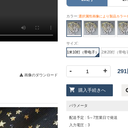
カラー:
選択属性画像により製品カラー
サイズ:
1米10灯（带电子）
2米20灯（带电
-
+
29
画像のダウンロード
購入手続きへ
パラメータ
配送予定 : 5～7営業日で発送
入力電圧：3