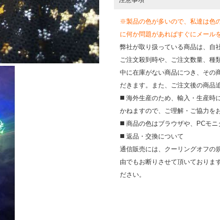
※製品の色が多いので、私達は色
に何か問題があればすぐにメールを送って
弊社が取り扱っている商品は、自
ご注文殺到時や、ご注文数量、種
中に在庫がない商品につき、その
だきます。また、ご注文後の商品
◼️ 海外⽣産のため、輸⼊・⽣産
かねますので、ご理解・ご協⼒を
◼️ 商品の⾊はブラウザや、PC
◼️ 返品・交換について
通信販売には、クーリングオフの
由でもお断りさせて頂いておりま
ださい。