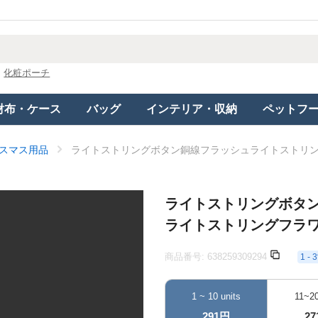
化粧ポーチ
財布・ケース
バッグ
インテリア・収納
ペットフ
スマス用品
ライトストリングボタン銅線フラッシュライトストリ
ライトストリングボタ
ライトストリングフラ
商品番号:
638259309294
1 
1 ~ 10 units
11~20
291円
2