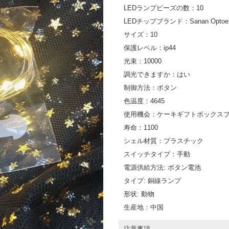
LEDランプビーズの数：10
LEDチップブランド：Sanan Optoelec
サイズ：10
保護レベル：ip44
光束：10000
調光できますか：はい
制御方法：ボタン
色温度：4645
使用機会：ケーキギフトボックス
寿命：1100
シェル材質：プラスチック
スイッチタイプ：手動
電源供給方法: ボタン電池
タイプ: 銅線ランプ
形状: 動物
生産地：中国
注意事項