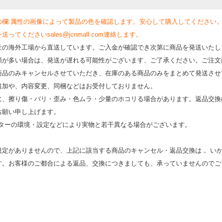
の欄:属性の画像によって製品の色を確認します。安心して購入してください
くださいsales@jcnmall.com連絡します。
社の海外工場から直送しています。ご入金が確認でき次第に商品を発送いたし
類が多い場合は、発送が遅れる可能性がございます、ご了承ください。ご注文
商品のみキャンセルさせていただき、在庫のある商品のみをまとめて発送させ
追加や、内容変更、同梱などはお受付しておりません。
時に、擦り傷・バリ・歪み・色ムラ・少量のホコリる場合があります。返品交換
お願い申し上げます。
モニターの環境・設定などにより実物と若⼲異なる場合がございます。
規定がありませんので、上記に該当する商品のキャンセル・返品交換は， い
す。お客様のご都合による返品、交換につきましても、承っていませんのでご