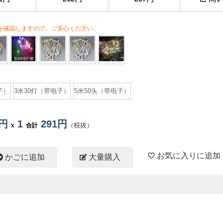
を確認しますので、ご安心ください。
子）
3米30灯（带电子）
5米50头（带电子）
1円
1
291円
（税抜）
x
合計
お気に入りに追加
かごに追加
大量購入