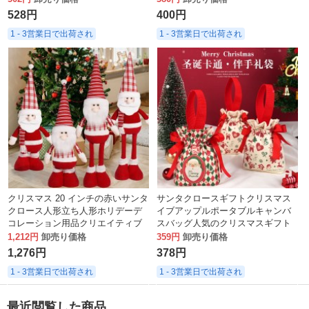
なホームデコレーション用品
ウト
528円
400円
1 - 3営業日で出荷され
1 - 3営業日で出荷され
クリスマス 20 インチの赤いサンタ
サンタクロースギフトクリスマス
クロース人形立ち人形ホリデーデ
イブアップルポータブルキャンバ
コレーション用品クリエイティブ
スバッグ人気のクリスマスギフト
オーナメント
バッグ
1,212円
卸売り価格
359円
卸売り価格
1,276円
378円
1 - 3営業日で出荷され
1 - 3営業日で出荷され
最近閲覧した商品