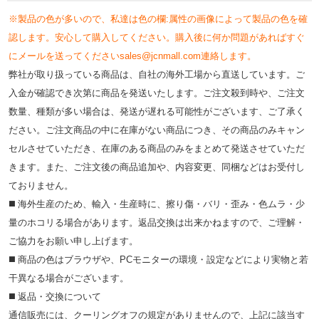
※製品の色が多いので、私達は色の欄:属性の画像によって製品の色を確
認します。安心して購入してください。購入後に何か問題があればすぐ
にメールを送ってくださいsales@jcnmall.com連絡します。
弊社が取り扱っている商品は、自社の海外工場から直送しています。ご
入金が確認でき次第に商品を発送いたします。ご注文殺到時や、ご注文
数量、種類が多い場合は、発送が遅れる可能性がございます、ご了承く
ださい。ご注文商品の中に在庫がない商品につき、その商品のみキャン
セルさせていただき、在庫のある商品のみをまとめて発送させていただ
きます。また、ご注文後の商品追加や、内容変更、同梱などはお受付し
ておりません。
◼️ 海外⽣産のため、輸⼊・⽣産時に、擦り傷・バリ・歪み・色ムラ・少
量のホコリる場合があります。返品交換は出来かねますので、ご理解・
ご協⼒をお願い申し上げます。
◼️ 商品の⾊はブラウザや、PCモニターの環境・設定などにより実物と若
⼲異なる場合がございます。
◼️ 返品・交換について
通信販売には、クーリングオフの規定がありませんので、上記に該当す