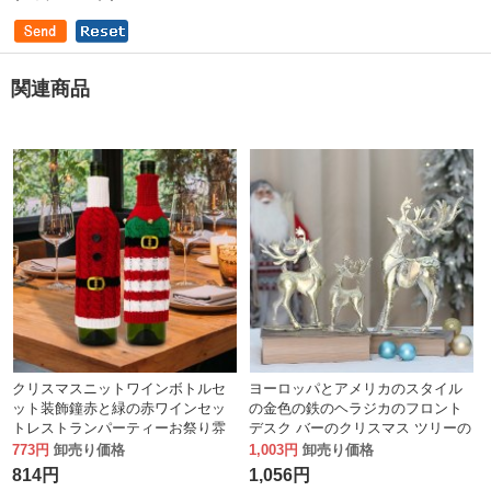
関連商品
クリスマスニットワインボトルセ
ヨーロッパとアメリカのスタイル
ット装飾鐘赤と緑の赤ワインセッ
の金色の鉄のヘラジカのフロント
トレストランパーティーお祭り雰
デスク バーのクリスマス ツリーの
囲気の装飾
下のクリスマスの装飾
773円
卸売り価格
1,003円
卸売り価格
814円
1,056円