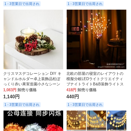
1 - 3営業日で出荷され
1 - 3営業日で出荷され
クリスマスデコレーション DIY キ
北欧の部屋の寝室のレイアウトの
ャンドルホルダー卓上装飾品松ぼ
模擬分岐LEDライトクリエイティ
っくり赤い果実造園小さなシーン
ブナイトライトB&B装飾ライトス
ホリデーパーティーの装飾小道具
トリング
1,083円
卸売り価格
418円
卸売り価格
1,140円
440円
1 - 3営業日で出荷され
1 - 3営業日で出荷され