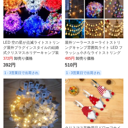
LED 空の星が点滅ライトストリン
屋外ソーラースターライトストリ
グ屋外プラグインスタイルの結婚
ングキャンプ雰囲気ライト LED フ
式クリスマスホリデーキャンプ装
ラッシュ小さなライトストリング
飾ハンギングライト卸売
クリスマス装飾スノーフレークラ
372円
卸売り価格
485円
卸売り価格
イトストリング
392円
510円
1 - 3営業日で出荷され
1 - 3営業日で出荷され
クリスマス装飾用品ドワーフナイ