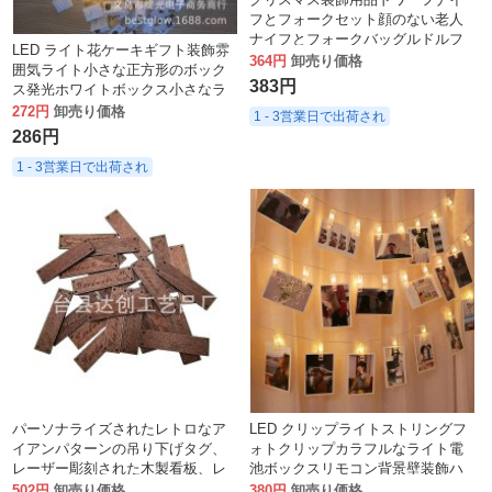
フとフォークセット顔のない老人
ナイフとフォークバッグルドルフ
LED ライト花ケーキギフト装飾雰
カトラリーセット
364円
卸売り価格
囲気ライト小さな正方形のボック
383円
ス発光ホワイトボックス小さなラ
ンタン 123
272円
卸売り価格
1 - 3営業日で出荷され
286円
1 - 3営業日で出荷され
パーソナライズされたレトロなア
LED クリップライトストリングフ
イアンパターンの吊り下げタグ、
ォトクリップカラフルなライト電
レーザー彫刻された木製看板、レ
池ボックスリモコン背景壁装飾ハ
タリングと印刷、クリエイティブ
ンギングライトパーティーレイア
502円
卸売り価格
380円
卸売り価格