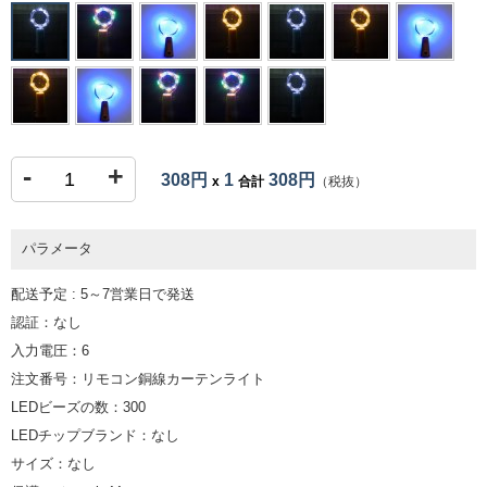
-
+
308円
1
308円
x
合計
（税抜）
パラメータ
配送予定 : 5～7営業日で発送
認証：なし
入力電圧：6
注文番号：リモコン銅線カーテンライト
LEDビーズの数：300
LEDチップブランド：なし
サイズ：なし