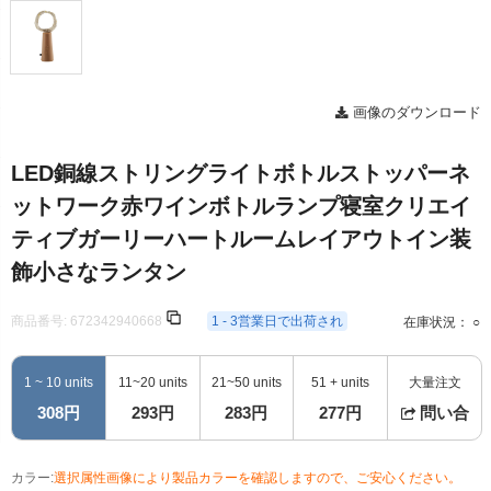
画像のダウンロード
LED銅線ストリングライトボトルストッパーネ
ットワーク赤ワインボトルランプ寝室クリエイ
ティブガーリーハートルームレイアウトイン装
飾小さなランタン
商品番号:
672342940668
1 - 3営業日で出荷され
在庫状況： ○
1 ~ 10 units
11~20 units
21~50 units
51 + units
大量注文
308円
293円
283円
277円
問い合
カラー:
選択属性画像により製品カラーを確認しますので、ご安心ください。