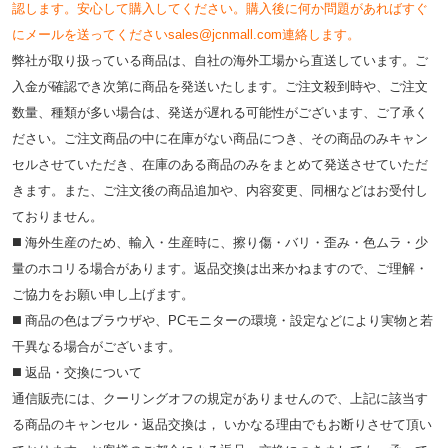
認します。安心して購入してください。購入後に何か問題があればすぐ
にメールを送ってくださいsales@jcnmall.com連絡します。
弊社が取り扱っている商品は、自社の海外工場から直送しています。ご
入金が確認でき次第に商品を発送いたします。ご注文殺到時や、ご注文
数量、種類が多い場合は、発送が遅れる可能性がございます、ご了承く
ださい。ご注文商品の中に在庫がない商品につき、その商品のみキャン
セルさせていただき、在庫のある商品のみをまとめて発送させていただ
きます。また、ご注文後の商品追加や、内容変更、同梱などはお受付し
ておりません。
◼️ 海外⽣産のため、輸⼊・⽣産時に、擦り傷・バリ・歪み・色ムラ・少
量のホコリる場合があります。返品交換は出来かねますので、ご理解・
ご協⼒をお願い申し上げます。
◼️ 商品の⾊はブラウザや、PCモニターの環境・設定などにより実物と若
⼲異なる場合がございます。
◼️ 返品・交換について
通信販売には、クーリングオフの規定がありませんので、上記に該当す
る商品のキャンセル・返品交換は， いかなる理由でもお断りさせて頂い