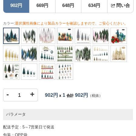
902円
669円
648円
634円
問い合
カラー:
選択属性画像により製品カラーを確認しますので、ご安心ください。
-
+
902円
1
902円
x
合計
（税抜）
パラメータ
配送予定 : 5～7営業日で発送
包装：OPP袋