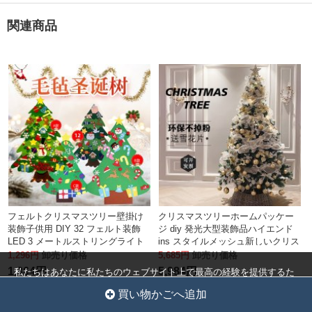
関連商品
フェルトクリスマスツリー壁掛け
クリスマスツリーホームパッケー
装飾子供用 DIY 32 フェルト装飾
ジ diy 発光大型装飾品ハイエンド
LED 3 メートルストリングライト
ins スタイルメッシュ新しいクリス
付き
マス装飾
1,296円
卸売り価格
5,685円
卸売り価格
1,364円
5,984円
私たちはあなたに私たちのウェブサイト上で最高の経験を提供するた
めにクッキーを使用しています。
クッキー設定
全員を受け入れ
1 - 3営業日で出荷され
1 - 3営業日で出荷され
買い物かごへ追加