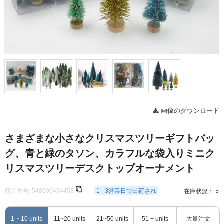
画像のダウンロード
さまざまな小さなクリスマスツリーギフトバッ
グ、青と緑のタソン、カラフルな袋入りミニク
リスマスツリーデスクトップオーナメント
商品番号:
548906434458
1 - 3営業日で出荷され
在庫状況： ○
1 ~ 10 units
11~20 units
21~50 units
51 + units
大量注文