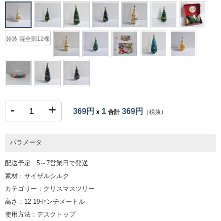
袋装 混全部12棵
-
+
369円
1
369円
x
合計
（税抜）
パラメータ
配送予定 : 5～7営業日で発送
素材：サイザルシルク
カテゴリー：クリスマスツリー
高さ：12-19センチメートル
使用方法：デスクトップ