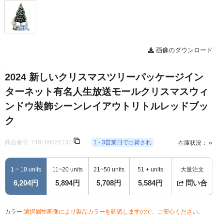
画像のダウンロード
2024 新しいクリスマスツリーパッケージイン
ターネット有名人生放送モールクリスマスウィ
ンドウ装飾シーンレイアウトリトルレッドブッ
ク
商品番号:
749169826132
1 - 3営業日で出荷され
在庫状況： ○
1 ~ 10 units
11~20 units
21~50 units
51 + units
大量注文
6,204円
5,894円
5,708円
5,584円
問い合
カラー:
選択属性画像により製品カラーを確認しますので、ご安心ください。