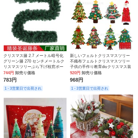
クリスマス籐 2.7 メートル暗号化
新しいフェルトクリスマスツリー
グリーン籐 270 センチメートルク
不織布フェルトクリスマスツリー
リスマスツリーぶら下げ枝窓ポー
子供の手作り教育diyクリスマス装
チドア装飾ガーランド籐の枝
飾ペンダント
744円
卸売り価格
920円
卸売り価格
783円
968円
1 - 3営業日で出荷され
1 - 3営業日で出荷され