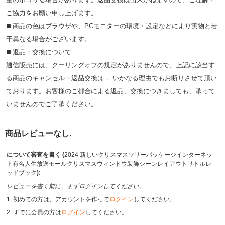
ご協⼒をお願い申し上げます。
◼️ 商品の⾊はブラウザや、PCモニターの環境・設定などにより実物と若
⼲異なる場合がございます。
◼️ 返品・交換について
通信販売には、クーリングオフの規定がありませんので、上記に該当す
る商品のキャンセル・返品交換は， いかなる理由でもお断りさせて頂い
ております。お客様のご都合による返品、交換につきましても、承って
いませんのでご了承ください。
商品レビューなし.
について審査を書く (
2024 新しいクリスマスツリーパッケージインターネッ
ト有名人生放送モールクリスマスウィンドウ装飾シーンレイアウトリトルレ
ッドブック
):
レビューを書く前に、まずログインしてください。
1. 初めての方は、アカウントを作って
ログイン
してください;
2. すでに会員の方は
ログイン
してください。