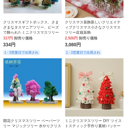
クリスマスギフトボックス、さま
クリスマス装飾新しいクリエイテ
ざまなタスマニアツリー、ビーズ
ィブクリスマス小さなクリスマス
で飾られたミニクリスマスツリー
ツリー盆栽装飾
12本、デスクトップオーナメント
317円
卸売り価格
2,926円
卸売り価格
12-19CM
334円
3,080円
1 - 3営業日で出荷され
1 - 3営業日で出荷され
開花クリスマスツリー ペーパーツ
ミニクリスマスツリー DIY ツイス
リー マジックツリー 水やりクリス
トスティック手作り素材パッケー