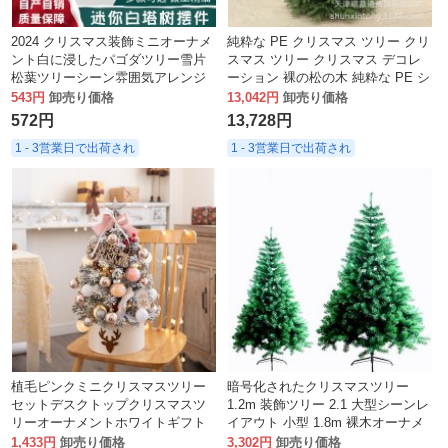
2024 クリスマス装飾ミニオーナメ
純粋な PE クリスマス ツリー クリ
ント白に浸したパゴダツリー雪片
スマス ツリー クリスマス デコレ
松葉ツリーシーン雰囲気アレンジ
ーション 裸の松の木 純粋な PE シ
メント杉松葉
ミュレーション暗号化されたクリ
543円
卸売り価格
13,042円
卸売り価格
スマス ツリー
572円
13,728円
1 - 3営業日で出荷され
1 - 3営業日で出荷され
植毛ピンクミニクリスマスツリー
暗号化されたクリスマスツリー
セットデスクトップクリスマスツ
1.2m 装飾ツリー 2.1 大型シーンレ
リーオーナメントホワイトギフト
イアウト 小型 1.8m 裸木オーナメ
ledクリスマスツリー装飾diy
ント 3
1,433円
卸売り価格
3,302円
卸売り価格