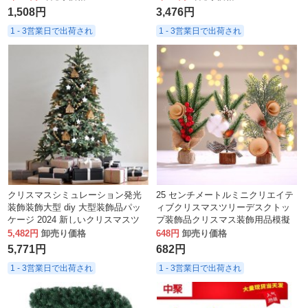
1,508円
3,476円
1 - 3営業日で出荷され
1 - 3営業日で出荷され
クリスマスシミュレーション発光
25 センチメートルミニクリエイテ
装飾装飾大型 diy 大型装飾品パッ
ィブクリスマスツリーデスクトッ
ケージ 2024 新しいクリスマスツ
プ装飾品クリスマス装飾用品模擬
リーホーム
松の葉赤い果実クリスマスツリー
5,482円
卸売り価格
648円
卸売り価格
5,771円
682円
1 - 3営業日で出荷され
1 - 3営業日で出荷され