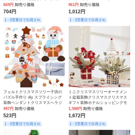
マスツリーデスクトップオーナメ
669円
卸売り価格
961円
卸売り価格
ント
704円
1,012円
1 - 3営業日で出荷され
1 - 3営業日で出荷され
フェルトクリスマスツリー子供の
ミニクリスマスツリーオーナメン
パズル手作り diy スプライシング
ト盆栽装飾クリスマスクリスマス
装飾ペンダントクリスマスヘラジ
ギフト装飾ホテルショッピングモ
カの装飾立体
ール
497円
卸売り価格
1,588円
卸売り価格
523円
1,672円
1 - 3営業日で出荷され
1 - 3営業日で出荷され