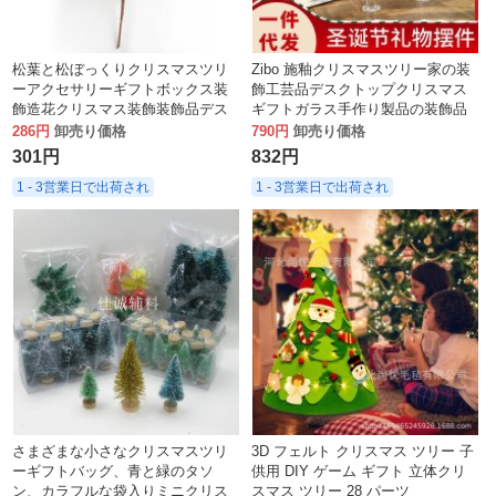
松葉と松ぼっくりクリスマスツリ
Zibo 施釉クリスマスツリー家の装
ーアクセサリーギフトボックス装
飾工芸品デスクトップクリスマス
飾造花クリスマス装飾装飾品デス
ギフトガラス手作り製品の装飾品
クトップ装飾クリスマス
286円
卸売り価格
790円
卸売り価格
301円
832円
1 - 3営業日で出荷され
1 - 3営業日で出荷され
さまざまな小さなクリスマスツリ
3D フェルト クリスマス ツリー 子
ーギフトバッグ、青と緑のタソ
供用 DIY ゲーム ギフト 立体クリ
ン、カラフルな袋入りミニクリス
スマス ツリー 28 パーツ