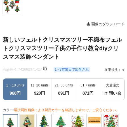
画像のダウンロード
新しいフェルトクリスマスツリー不織布フェル
トクリスマスツリー子供の手作り教育diyクリ
スマス装飾ペンダント
商品番号:
742082371427
1 - 3営業日で出荷され
在庫状況： ○
1 ~ 10 units
11~20 units
21~50 units
51 + units
大量注文
968円
920円
891円
871円
問い合
カラー:
選択属性画像により製品カラーを確認しますので、ご安心ください。