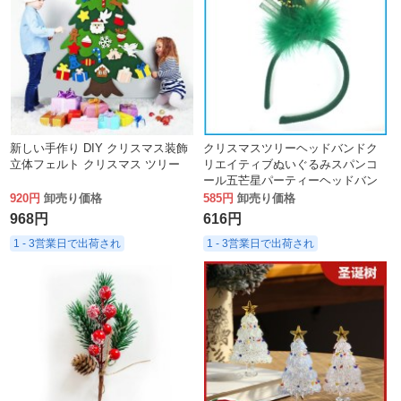
新しい手作り DIY クリスマス装飾
クリスマスツリーヘッドバンドク
立体フェルト クリスマス ツリー
リエイティブぬいぐるみスパンコ
ール五芒星パーティーヘッドバン
ドクリスマスドレスアップパフォ
920円
卸売り価格
585円
卸売り価格
ーマンスヘッドバンド装飾
968円
616円
1 - 3営業日で出荷され
1 - 3営業日で出荷され