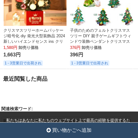
クリスマスツリーホームパッケー
子供のためのフェルトクリスマス
ジ暗号化 diy 発光大型装飾品 2024
ツリー DIY 親子ゲームギフトウィ
新しいハイエンドセンス ins クリ
ンドウ装飾ペンダントクリスマス
スマス装飾
ツリー
1,580円
卸売り価格
376円
卸売り価格
1,663円
396円
1 - 3営業日で出荷され
1 - 3営業日で出荷され
最近閲覧した商品
関連検索ワード:
私たちはあなたに私たちのウェブサイト上で最高の経験を提供するた
新しいフェルトクリスマスツリー不織布フェルトクリスマスツリー子供
めにクッキーを使用しています。
の手作り教育diyクリスマス装飾ペンダント
クッキー設定
全員を受け入れ
買い物かごへ追加