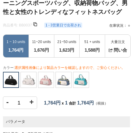
ーニングスポーツバッグ、収納荷物バッグ、男
性と女性のトレンディなフィットネスバッグ
商品番号:
BB0037
1 - 3営業日で出荷され
在庫状況： ○
1 ~ 10 units
11~20 units
21~50 units
51 + units
大量注文
1,764円
1,676円
1,623円
1,588円
問い合
カラー:
選択属性画像により製品カラーを確認しますので、ご安心ください。
-
+
1,764円
1
1,764円
x
合計
（税抜）
パラメータ