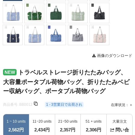
画像のダウンロード
トラベルストレージ折りたたみバッグ、
NEW
大容量ポータブル荷物バッグ、折りたたみベビ
ー収納バッグ、ポータブル荷物バッグ
商品番号:
BB0012
1 - 3営業日で出荷され
在庫状況： ○
1 ~ 10 units
11~20 units
21~50 units
51 + units
大量注文
2,562円
2,434円
2,357円
2,306円
問い合