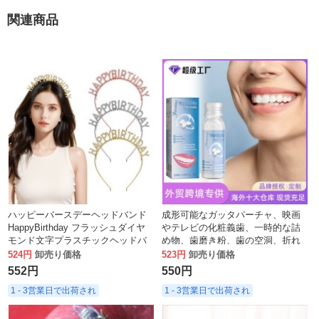
関連商品
ハッピーバースデーヘッドバンド
成形可能なガッタパーチャ、映画
HappyBirthday フラッシュダイヤ
やテレビの化粧義歯、一時的な詰
モンド文字プラスチックヘッドバ
め物、歯磨き粉、歯の空洞、折れ
ンド面白いパーティーパーティー
た歯、隙間の修復
524円
卸売り価格
523円
卸売り価格
ヘアアクセサリー
552円
550円
1 - 3営業日で出荷され
1 - 3営業日で出荷され