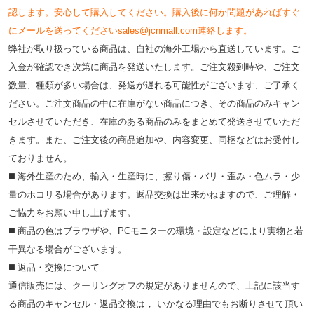
認します。安心して購入してください。購入後に何か問題があればすぐ
にメールを送ってくださいsales@jcnmall.com連絡します。
弊社が取り扱っている商品は、自社の海外工場から直送しています。ご
入金が確認でき次第に商品を発送いたします。ご注文殺到時や、ご注文
数量、種類が多い場合は、発送が遅れる可能性がございます、ご了承く
ださい。ご注文商品の中に在庫がない商品につき、その商品のみキャン
セルさせていただき、在庫のある商品のみをまとめて発送させていただ
きます。また、ご注文後の商品追加や、内容変更、同梱などはお受付し
ておりません。
◼️ 海外⽣産のため、輸⼊・⽣産時に、擦り傷・バリ・歪み・色ムラ・少
量のホコリる場合があります。返品交換は出来かねますので、ご理解・
ご協⼒をお願い申し上げます。
◼️ 商品の⾊はブラウザや、PCモニターの環境・設定などにより実物と若
⼲異なる場合がございます。
◼️ 返品・交換について
通信販売には、クーリングオフの規定がありませんので、上記に該当す
る商品のキャンセル・返品交換は， いかなる理由でもお断りさせて頂い