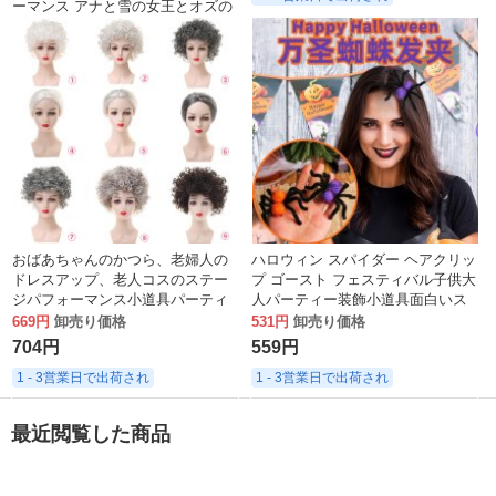
ーマンス アナと雪の女王とオズの
魔法使い ドロシー ウィッグ
1,003円
卸売り価格
1,056円
1 - 3営業日で出荷され
おばあちゃんのかつら、老婦人の
ハロウィン スパイダー ヘアクリッ
ドレスアップ、老人コスのステー
プ ゴースト フェスティバル子供大
ジパフォーマンス小道具パーティ
人パーティー装飾小道具面白いス
ーのヘッドギアセット
パイダー クリップ ヘアアクセサリ
669円
卸売り価格
531円
卸売り価格
ー
704円
559円
1 - 3営業日で出荷され
1 - 3営業日で出荷され
最近閲覧した商品