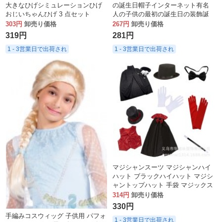
大きなひげシミュレーションひげ
の誕生日帽子インターネット有名
おじいちゃんひげ 3 点セット
人の子供の最初の誕生日の装飾誕
生日帽子卸売
303円
卸売り価格
267円
卸売り価格
319円
281円
1 - 3営業日で出荷され
1 - 3営業日で出荷され
マジシャンスーツ マジシャンハイ
ハット ブラックハイハット マジシ
ャントップハット 手袋 マジックス
テッキ マジックハット
314円
卸売り価格
330円
手編みコスウィッグ 子供用 パフォ
1 - 3営業日で出荷され