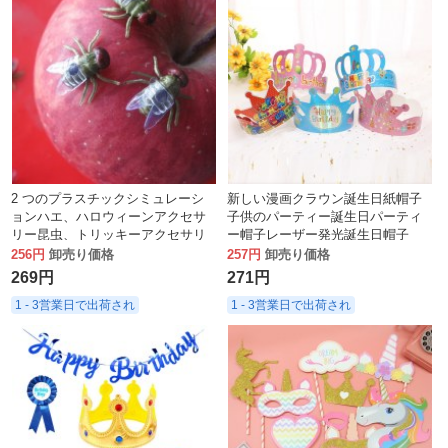
2 つのプラスチックシミュレーシ
新しい漫画クラウン誕生日紙帽子
ョンハエ、ハロウィーンアクセサ
子供のパーティー誕生日パーティ
リー昆虫、トリッキーアクセサリ
ー帽子レーザー発光誕生日帽子
ーハエ 1.5/2.2 センチメートル
256円
卸売り価格
257円
卸売り価格
269円
271円
1 - 3営業日で出荷され
1 - 3営業日で出荷され