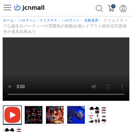
0
クリエイティ
ホーム
ハロウィン・クリスマス
ハロウィン
化粧道具
ブな誕生日パーティーの雰囲気の装飾会場レイアウト紙蛍光写真発
光小道具在庫あり