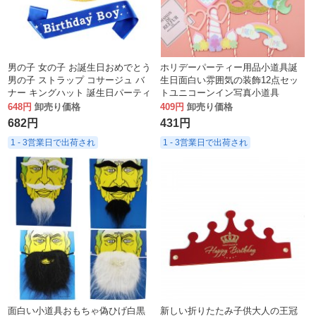
男の子 女の子 お誕生日おめでとう
ホリデーパーティー用品小道具誕
男の子 ストラップ コサージュ バ
生日面白い雰囲気の装飾12点セッ
ナー キングハット 誕生日パーティ
トユニコーンイン写真小道具
ー
648円
卸売り価格
409円
卸売り価格
682円
431円
1 - 3営業日で出荷され
1 - 3営業日で出荷され
面白い小道具おもちゃ偽ひげ白黒
新しい折りたたみ子供大人の王冠