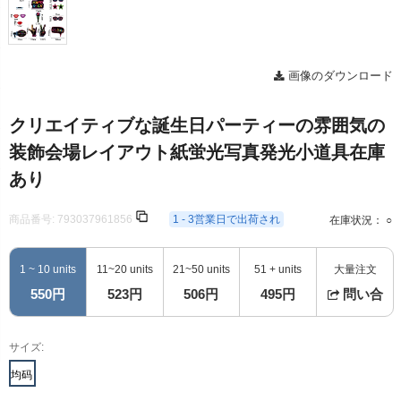
画像のダウンロード
クリエイティブな誕生日パーティーの雰囲気の
装飾会場レイアウト紙蛍光写真発光小道具在庫
あり
商品番号:
793037961856
1 - 3営業日で出荷され
在庫状況： ○
1 ~ 10 units
11~20 units
21~50 units
51 + units
大量注文
550円
523円
506円
495円
問い合
サイズ:
均码