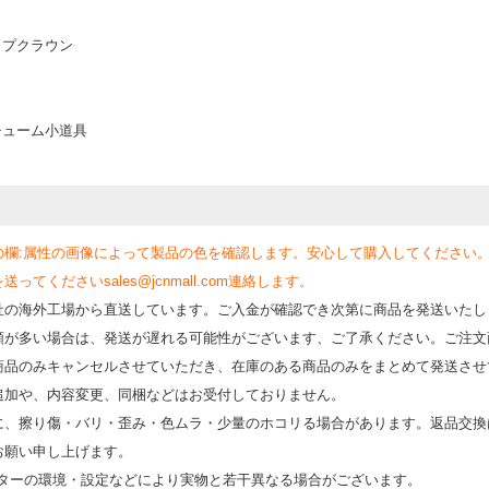
ップクラウン
チューム小道具
の欄:属性の画像によって製品の色を確認します。安心して購入してください
くださいsales@jcnmall.com連絡します。
社の海外工場から直送しています。ご入金が確認でき次第に商品を発送いたし
類が多い場合は、発送が遅れる可能性がございます、ご了承ください。ご注文
商品のみキャンセルさせていただき、在庫のある商品のみをまとめて発送させ
追加や、内容変更、同梱などはお受付しておりません。
時に、擦り傷・バリ・歪み・色ムラ・少量のホコリる場合があります。返品交換
お願い申し上げます。
モニターの環境・設定などにより実物と若⼲異なる場合がございます。