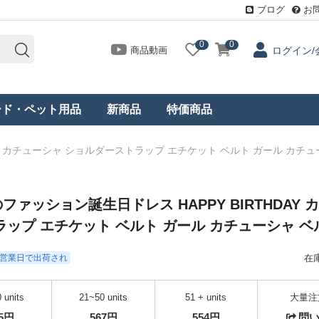
ブログ
お
0
0
商品動画
ログイン/
ード・ペット用品
新商品
特価商品
Y カチューシャ ショルダーストラップ エチケット ベルト ガール カチュ
ァッション誕生日ドレス HAPPY BIRTHDAY 
ップ エチケット ベルト ガール カチューシャ ベ
- 3営業日で出荷され
在
 units
21~50 units
51 + units
大量注
85円
567円
554円
問