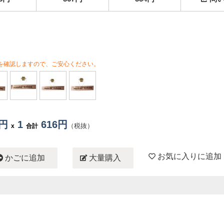
を確認しますので、ご安心ください。
6円
1
616円
（税抜）
x
合計
お気に入りに追加
かごに追加
大量購入