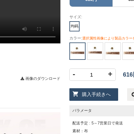
サイズ:
均码
カラー:
選択属性画像により製品カラー
-
+
61
画像のダウンロード
購入手続きへ
パラメータ
配送予定 : 5～7営業日で発送
素材：布