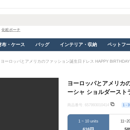
化粧ポーチ
財布・ケース
バッグ
インテリア・収納
ペットフ
ヨーロッパとアメリカのファッション誕生日ドレス HAPPY BIRTHDA
ヨーロッパとアメリカのフ
ーシャ ショルダーストラ
商品番号:
657993010414
1 
1 ~ 10 units
11~20
616円
5