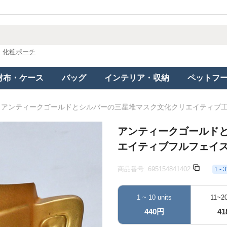
化粧ポーチ
財布・ケース
バッグ
インテリア・収納
ペットフ
アンティークゴールドとシルバーの三星堆マスク文化クリエイティブ
アンティークゴールド
エイティブフルフェイ
商品番号:
695154841402
1 
1 ~ 10 units
11~20
440円
4