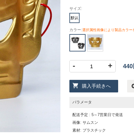
サイズ:
默认
カラー:
選択属性画像により製品カラー
-
+
44
購入手続きへ
パラメータ
配送予定 : 5～7営業日で発送
画像: サムスン
素材: プラスチック