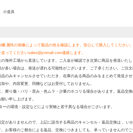
類、小道具
の欄:属性の画像によって製品の色を確認します。安心して購入してください
くださいsales@jcnmall.com連絡します。
社の海外工場から直送しています。ご入金が確認でき次第に商品を発送いたし
類が多い場合は、発送が遅れる可能性がございます、ご了承ください。ご注文
商品のみキャンセルさせていただき、在庫のある商品のみをまとめて発送させ
追加や、内容変更、同梱などはお受付しておりません。
時に、擦り傷・バリ・歪み・色ムラ・少量のホコリる場合があります。返品交換
お願い申し上げます。
モニターの環境・設定などにより実物と若⼲異なる場合がございます。
規定がありませんので、上記に該当する商品のキャンセル・返品交換は， い
す。お客様のご都合による返品、交換につきましても、承っていませんのでご