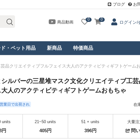
ブログ
お
0
0
商品動画
ログイン/
ード・ペット用品
新商品
特価商品
工芸品クリエイティブフルフェイス大人のアクティビティギフトゲーム
とシルバーの三星堆マスク文化クリエイティブ工芸
ス大人のアクティビティギフトゲームおもちゃ
- 3営業日で出荷され
在
 units
21~50 units
51 + units
大量注
18円
405円
396円
問