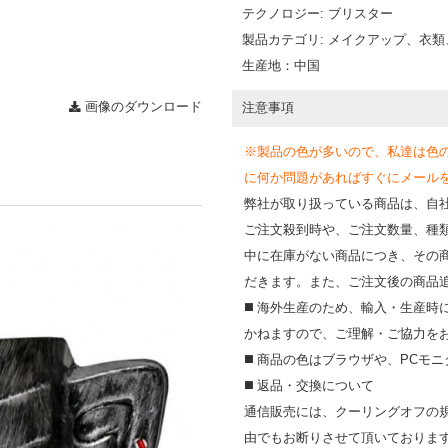
テクノロジー: ブリスター
製品カテゴリ: メイクアップ、衣
生産地：中国
画像のダウンロード
注意事項
※製品の色が多いので、私達は色
に何か問題があればすぐにメールを送って
弊社が取り扱っている商品は、自
ご注文殺到時や、ご注文数量、種
中に在庫がない商品につき、その
だきます。また、ご注文後の商品
◼️ 海外⽣産のため、輸⼊・⽣産
かねますので、ご理解・ご協⼒を
◼️ 商品の⾊はブラウザや、PC
◼️ 返品・交換について
通信販売には、クーリングオフの
由でもお断りさせて頂いておりま