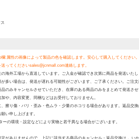
マス
の欄:属性の画像によって製品の色を確認します。安心して購入してください
くださいsales@jcnmall.com連絡します。
社の海外工場から直送しています。ご入金が確認でき次第に商品を発送いたし
類が多い場合は、発送が遅れる可能性がございます、ご了承ください。ご注文
商品のみキャンセルさせていただき、在庫のある商品のみをまとめて発送させ
追加や、内容変更、同梱などはお受付しておりません。
時に、擦り傷・バリ・歪み・色ムラ・少量のホコリる場合があります。返品交換
お願い申し上げます。
モニターの環境・設定などにより実物と若⼲異なる場合がございます。
規定がありませんので、上記に該当する商品のキャンセル・返品交換は， い