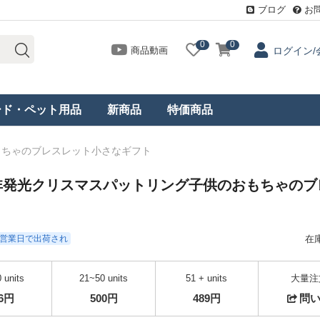
ブログ
お
0
0
商品動画
ログイン/
ード・ペット用品
新商品
特価商品
もちゃのブレスレット小さなギフト
非発光クリスマスパットリング子供のおもちゃのブ
- 3営業日で出荷され
在
 units
21~50 units
51 + units
大量注
16円
500円
489円
問