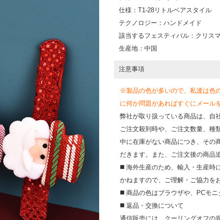
仕様：T1-28リトルベアスタイル
テクノロジー：ハンドメイド
該当するフェスティバル：クリス
生産地：中国
注意事項
※製品の色が多いので、私達は色
に何か問題があればすぐにメールを送って
弊社が取り扱っている商品は、自
ご注文殺到時や、ご注文数量、種
中に在庫がない商品につき、その
だきます。また、ご注文後の商品
◼️ 海外⽣産のため、輸⼊・⽣産
かねますので、ご理解・ご協⼒を
◼️ 商品の⾊はブラウザや、PC
◼️ 返品・交換について
通信販売には、クーリングオフの