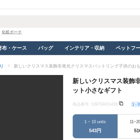
化粧ポーチ
財布・ケース
バッグ
インテリア・収納
ペットフ
り
新しいクリスマス装飾非発光クリスマスパットリング子供のお
新しいクリスマス装飾
ット小さなギフト
商品番号:
539756016438
1 
1 ~ 10 units
11~20
543円
5