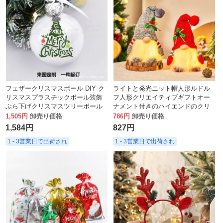
フェザークリスマスボール DIY ク
ライトと発光ニット帽人形ルドル
リスマスプラスチックボール装飾
フ人形クリエイティブギフトオー
ぶら下げクリスマスツリーボール
ナメント付きのハイエンドのクリ
ペンダント
スマスデコレーション。
1,505円
卸売り価格
786円
卸売り価格
1,584円
827円
1 - 3営業日で出荷され
1 - 3営業日で出荷され