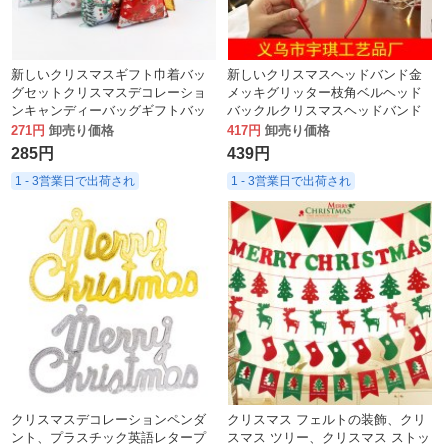
新しいクリスマスギフト巾着バッ
新しいクリスマスヘッドバンド金
グセットクリスマスデコレーショ
メッキグリッター枝角ベルヘッド
ンキャンディーバッグギフトバッ
バックルクリスマスヘッドバンド
グ
子供と大人ヘラジカの頭飾り
271円
卸売り価格
417円
卸売り価格
285円
439円
1 - 3営業日で出荷され
1 - 3営業日で出荷され
クリスマスデコレーションペンダ
クリスマス フェルトの装飾、クリ
ント、プラスチック英語レタープ
スマス ツリー、クリスマス ストッ