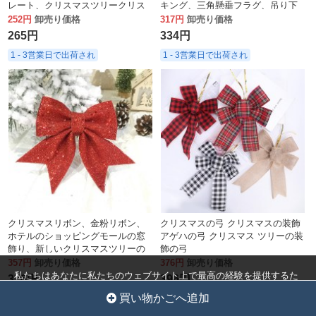
レート、クリスマスツリークリス
キング、三角懸垂フラグ、吊り下
マスリースペンダント、小文字プ
げフラグ、ウィンドウ シーン レイ
252円
卸売り価格
317円
卸売り価格
レート
アウト、懸垂
265円
334円
1 - 3営業日で出荷され
1 - 3営業日で出荷され
クリスマスリボン、金粉リボン、
クリスマスの弓 クリスマスの装飾
ホテルのショッピングモールの窓
アゲハの弓 クリスマス ツリーの装
飾り、新しいクリスマスツリーの
飾の弓
飾り
357円
卸売り価格
376円
卸売り価格
私たちはあなたに私たちのウェブサイト上で最高の経験を提供するた
376円
396円
めにクッキーを使用しています。
クッキー設定
全員を受け入れ
買い物かごへ追加
1 - 3営業日で出荷され
1 - 3営業日で出荷され