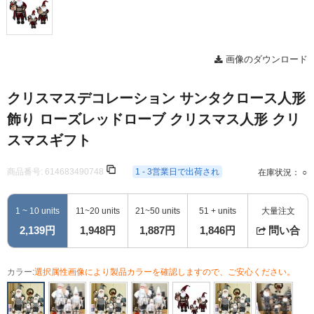
画像のダウンロード
クリスマスデコレーション サンタクロース人形
飾り ローズレッドローブ クリスマス人形 クリ
スマスギフト
商品番号:
614683490748
1 - 3営業日で出荷され
在庫状況： ○
1 ~ 10 units
11~20 units
21~50 units
51 + units
大量注文
2,139円
1,948円
1,887円
1,846円
問い合
カラー:
選択属性画像により製品カラーを確認しますので、ご安心ください。