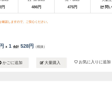
02円
486円
475円
問
を確認しますので、ご安心ください。
8円
1
528円
（税抜）
x
合計
お気に入りに追加
かごに追加
大量購入