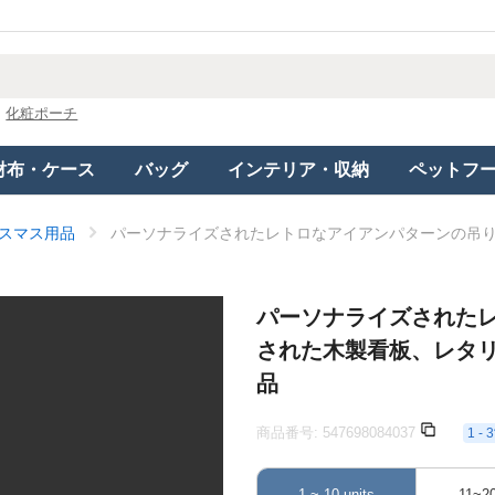
化粧ポーチ
財布・ケース
バッグ
インテリア・収納
ペットフ
スマス用品
パーソナライズされたレトロなアイアンパターンの吊
パーソナライズされた
された木製看板、レタ
品
商品番号:
547698084037
1 
1 ~ 10 units
11~20