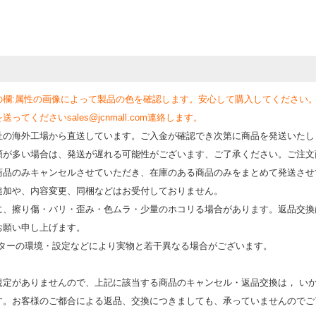
の欄:属性の画像によって製品の色を確認します。安心して購入してください
くださいsales@jcnmall.com連絡します。
社の海外工場から直送しています。ご入金が確認でき次第に商品を発送いたし
類が多い場合は、発送が遅れる可能性がございます、ご了承ください。ご注文
商品のみキャンセルさせていただき、在庫のある商品のみをまとめて発送させ
追加や、内容変更、同梱などはお受付しておりません。
時に、擦り傷・バリ・歪み・色ムラ・少量のホコリる場合があります。返品交換
お願い申し上げます。
モニターの環境・設定などにより実物と若⼲異なる場合がございます。
規定がありませんので、上記に該当する商品のキャンセル・返品交換は， い
す。お客様のご都合による返品、交換につきましても、承っていませんのでご