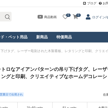
ブログ
お
0
0
商品動画
ログイン/
ード・ペット用品
新商品
特価商品
り下げタグ、レーザー彫刻された木製看板、レタリングと印刷、クリエ
レトロなアイアンパターンの吊り下げタグ、レーザ
リングと印刷、クリエイティブなホームデコレーシ
- 3営業日で出荷され
在
 units
21~50 units
51 + units
大量注