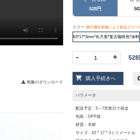
528円
5
カラー:
選択属性画像により製品カラー
63*17*3mm*长方形*复古咖啡色*涂料
-
+
52
購入手続きへ
画像のダウンロード
パラメータ
配送予定 : 5～7営業日で発送
包装：OPP袋
材質：木材
サイズ：63 * 17 * 3ミリメートル