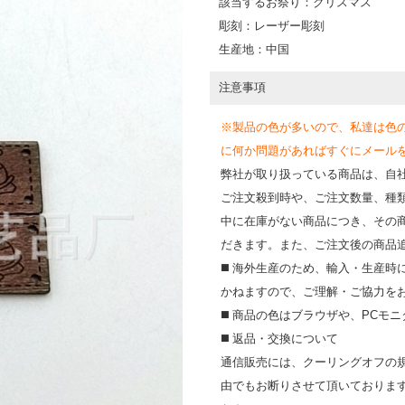
該当するお祭り：クリスマス
彫刻：レーザー彫刻
生産地：中国
注意事項
※製品の色が多いので、私達は色
に何か問題があればすぐにメールを送って
弊社が取り扱っている商品は、自
ご注文殺到時や、ご注文数量、種
中に在庫がない商品につき、その
だきます。また、ご注文後の商品
◼️ 海外⽣産のため、輸⼊・⽣産
かねますので、ご理解・ご協⼒を
◼️ 商品の⾊はブラウザや、PC
◼️ 返品・交換について
通信販売には、クーリングオフの
由でもお断りさせて頂いておりま