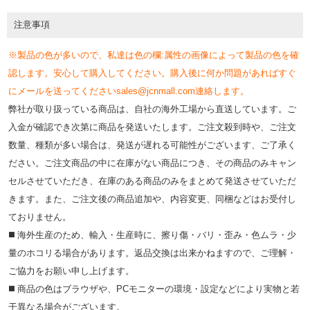
注意事項
※製品の色が多いので、私達は色の欄:属性の画像によって製品の色を確
認します。安心して購入してください。購入後に何か問題があればすぐ
にメールを送ってくださいsales@jcnmall.com連絡します。
弊社が取り扱っている商品は、自社の海外工場から直送しています。ご
入金が確認でき次第に商品を発送いたします。ご注文殺到時や、ご注文
数量、種類が多い場合は、発送が遅れる可能性がございます、ご了承く
ださい。ご注文商品の中に在庫がない商品につき、その商品のみキャン
セルさせていただき、在庫のある商品のみをまとめて発送させていただ
きます。また、ご注文後の商品追加や、内容変更、同梱などはお受付し
ておりません。
◼️ 海外⽣産のため、輸⼊・⽣産時に、擦り傷・バリ・歪み・色ムラ・少
量のホコリる場合があります。返品交換は出来かねますので、ご理解・
ご協⼒をお願い申し上げます。
◼️ 商品の⾊はブラウザや、PCモニターの環境・設定などにより実物と若
⼲異なる場合がございます。