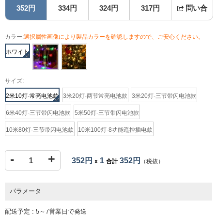
352円
334円
324円
317円
問い合
カラー:
選択属性画像により製品カラーを確認しますので、ご安心ください。
ホワイト
サイズ:
2米10灯-常亮电池款
3米20灯-两节常亮电池款
3米20灯-三节带闪电池款
6米40灯-三节带闪电池款
5米50灯-三节带闪电池款
10米80灯-三节带闪电池款
10米100灯-8功能遥控插电款
-
+
352円
1
352円
x
合計
（税抜）
パラメータ
配送予定 : 5～7営業日で発送