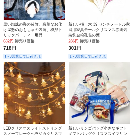
黒い蜘蛛の巣の装飾、豪華なお化
新しい挿し木 39 センチメートル家
け屋敷のおもちゃの装飾、模擬ト
庭用家具モールクリスマス雰囲気
リックパーティー用品
装飾金粉孔雀の葉
682円
卸売り価格
286円
卸売り価格
718円
301円
1 - 3営業日で出荷され
1 - 3営業日で出荷され
LEDクリスマスライトストリング
新しいリンゴバッグ小さなギフト
スノーフレークヘラジカクリスマ
ギフトバッグクリスマスイブリン