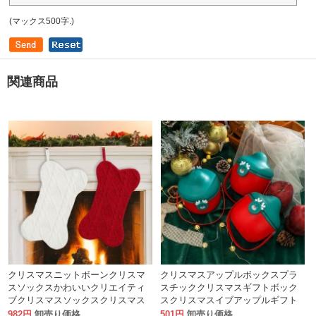
(マックス500字.)
関連商品
クリスマスニットボーンクリスマ
クリスマスアップルボックスプラ
スソックスかわいいクリエイティ
スチッククリスマスギフトボック
ブクリスマスソックスクリスマス
スクリスマスイブアップルギフト
ツリーオーナメントギフトバッグ
ボックスギフト包装ボックス空箱
982円
卸売り価格
501円
卸売り価格