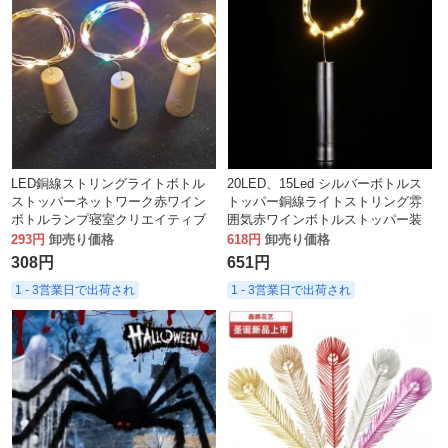
LED銅線ストリングライトボトル
20LED、15Led シルバーボトルス
ストッパーネットワーク赤ワイン
トッパー銅線ライトストリング雰
ボトルランプ寝室クリエイティブ
囲気赤ワインボトルストッパー装
ガーリーハートルームレイアウト
飾ホリデー
293円
卸売り価格
618円
卸売り価格
イン装飾小さなランタン
308円
651円
1 - 3営業日で出荷され
1 - 3営業日で出荷され