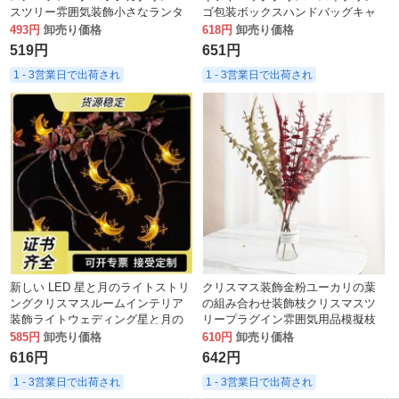
スツリー雰囲気装飾小さなランタ
ゴ包装ボックスハンドバッグキャ
ンホリデーアレンジメントライト
ンディージャーピースフルーツバ
493円
卸売り価格
618円
卸売り価格
ストリング
ッグ
519円
651円
1 - 3営業日で出荷され
1 - 3営業日で出荷され
新しい LED 星と月のライトストリ
クリスマス装飾金粉ユーカリの葉
ングクリスマスルームインテリア
の組み合わせ装飾枝クリスマスツ
装飾ライトウェディング星と月の
リープラグイン雰囲気用品模擬枝
ランタン
585円
卸売り価格
610円
卸売り価格
616円
642円
1 - 3営業日で出荷され
1 - 3営業日で出荷され