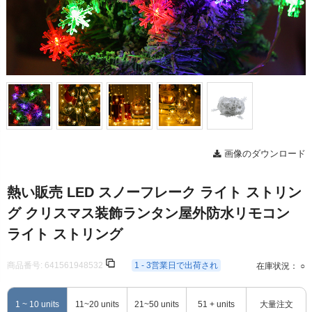
画像のダウンロード
熱い販売 LED スノーフレーク ライト ストリン
グ クリスマス装飾ランタン屋外防水リモコン
ライト ストリング
商品番号:
641561948532
1 - 3営業日で出荷され
在庫状況： ○
1 ~ 10 units
11~20 units
21~50 units
51 + units
大量注文