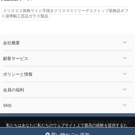
クリスマス装飾ライト手描きクリスマスツリーデスクトップ装飾品ギフ
ト淄博釉工芸品ガラス製品
会社概要
顧客サービス
ポリシーと情報
会員の福利
SNS
スーパーデリバリーは個人情報を暗号化して送信するSSLに対応
私たちはあなたに私たちのウェブサイト上で最高の経験を提供するた
しています。
めにクッキーを使用しています。
クッキー設定
全員を受け入れ
©2024 Jcnmall.com All Rights Reserved.
買い物かごへ追加