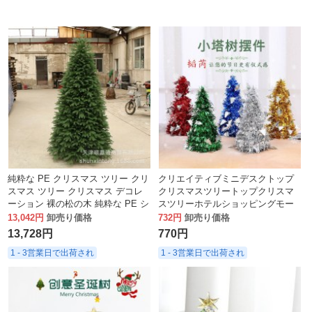
純粋な PE クリスマス ツリー クリ
クリエイティブミニデスクトップ
スマス ツリー クリスマス デコレ
クリスマスツリートップクリスマ
ーション 裸の松の木 純粋な PE シ
スツリーホテルショッピングモー
ミュレーション暗号化されたクリ
ルクリスマス装飾用品
13,042円
卸売り価格
732円
卸売り価格
スマス ツリー
13,728円
770円
1 - 3営業日で出荷され
1 - 3営業日で出荷され