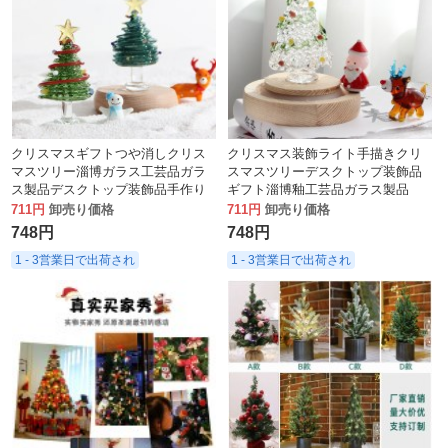
クリスマスギフトつや消しクリス
クリスマス装飾ライト手描きクリ
マスツリー淄博ガラス工芸品ガラ
スマスツリーデスクトップ装飾品
ス製品デスクトップ装飾品手作り
ギフト淄博釉工芸品ガラス製品
装飾ライト
711円
卸売り価格
711円
卸売り価格
748円
748円
1 - 3営業日で出荷され
1 - 3営業日で出荷され