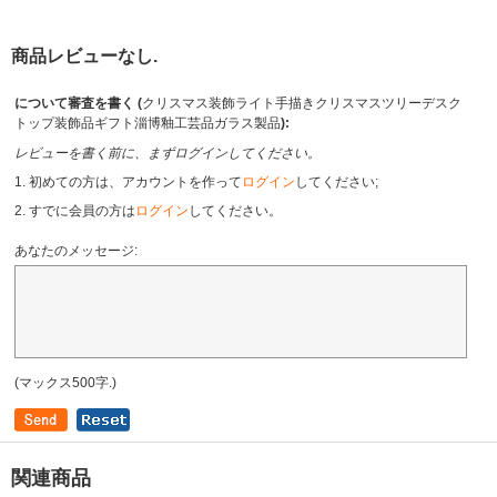
商品レビューなし.
について審査を書く (
クリスマス装飾ライト手描きクリスマスツリーデスク
トップ装飾品ギフト淄博釉工芸品ガラス製品
):
レビューを書く前に、まずログインしてください。
1. 初めての方は、アカウントを作って
ログイン
してください;
2. すでに会員の方は
ログイン
してください。
あなたのメッセージ:
(マックス500字.)
関連商品