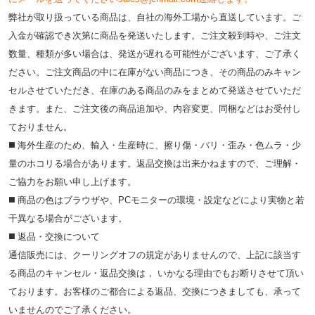
弊社が取り扱っている商品は、自社の海外工場から直送しています。ご
入金が確認でき次第に商品を発送いたします。ご注文殺到時や、ご注文
数量、種類が多い場合は、発送が遅れる可能性がございます、ご了承く
ださい。ご注文商品の中に在庫がない商品につき、その商品のみキャン
セルさせていただき、在庫のある商品のみをまとめて発送させていただ
きます。また、ご注文後の商品追加や、内容変更、同梱などはお受付し
ておりません。
◼️ 海外⽣産のため、輸⼊・⽣産時に、擦り傷・バリ・歪み・色ムラ・少
量のホコリる場合があります。返品交換は出来かねますので、ご理解・
ご協⼒をお願い申し上げます。
◼️ 商品の⾊はブラウザや、PCモニターの環境・設定などにより実物と若
⼲異なる場合がございます。
◼️ 返品・交換について
通信販売には、クーリングオフの規定がありませんので、上記に該当す
る商品のキャンセル・返品交換は， いかなる理由でもお断りさせて頂い
ております。お客様のご都合による返品、交換につきましても、承って
いませんのでご了承ください。