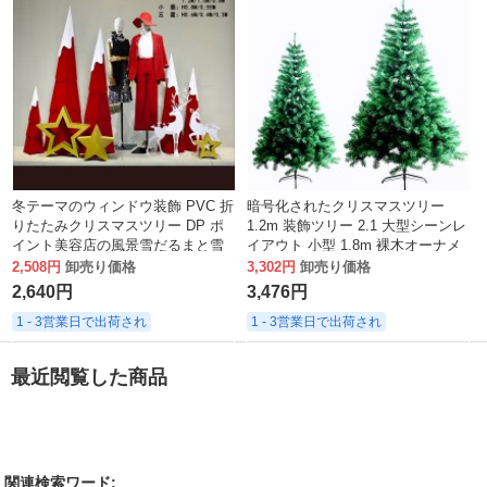
冬テーマのウィンドウ装飾 PVC 折
暗号化されたクリスマスツリー
りたたみクリスマスツリー DP ポ
1.2m 装飾ツリー 2.1 大型シーンレ
イント美容店の風景雪だるまと雪
イアウト 小型 1.8m 裸木オーナメ
の結晶の装飾品
ント 3
2,508円
卸売り価格
3,302円
卸売り価格
2,640円
3,476円
1 - 3営業日で出荷され
1 - 3営業日で出荷され
最近閲覧した商品
関連検索ワード: