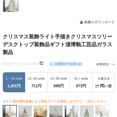
画像のダウンロード
クリスマス装飾ライト手描きクリスマスツリー
デスクトップ装飾品ギフト淄博釉工芸品ガラス
製品
商品番号:
747161549066
1 - 3営業日で出荷され
在庫状況： ○
1 ~ 10 units
11~20 units
21~50 units
51 + units
大量注文
1,201円
711円
688円
673円
問い合
カラー:
選択属性画像により製品カラーを確認しますので、ご安心ください。