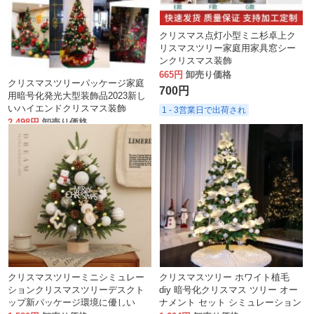
クリスマス点灯小型ミニ杉卓上ク
リスマスツリー家庭用家具窓シー
ンクリスマス装飾
665円
卸売り価格
クリスマスツリーパッケージ家庭
700円
用暗号化発光大型装飾品2023新し
いハイエンドクリスマス装飾
1 - 3営業日で出荷され
2,498円
卸売り価格
2,629円
1 - 3営業日で出荷され
クリスマスツリーミニシミュレー
クリスマスツリー ホワイト植毛
ションクリスマスツリーデスクト
diy 暗号化クリスマス ツリー オー
ップ新パッケージ環境に優しい
ナメント セット シミュレーション