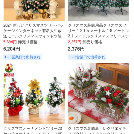
2024 新しいクリスマスツリーパッ
クリスマス装飾用品クリスマスツ
ケージインターネット有名人生放
リー 1.2 1.5 メートル 1.8 メートル
送モールクリスマスウィンドウ装
2.1 メートルクリスマスツリーステ
飾シーンレイアウトリトルレッド
ィッキーホワイト暗号化クリスマ
5,894円
卸売り価格
2,257円
卸売り価格
ブック
スツリー
6,204円
2,376円
1 - 3営業日で出荷され
1 - 3営業日で出荷され
クリスマスオーナメントツリー20
クリスマス装飾新しいクリエイテ
センチメートルミニクリスマスデ
ィブクリスマス小さなクリスマス