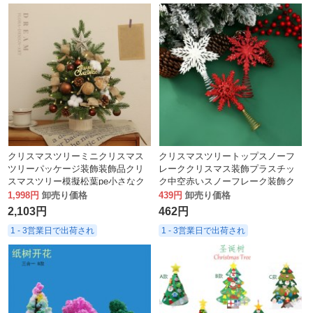
クリスマスツリーミニクリスマス
クリスマスツリートップスノーフ
ツリーパッケージ装飾装飾品クリ
レーククリスマス装飾プラスチッ
スマスツリー模擬松葉pe小さなク
ク中空赤いスノーフレーク装飾ク
リスマスツリー
リスマスツリーお祭り雰囲気の装
1,998円
卸売り価格
439円
卸売り価格
飾
2,103円
462円
1 - 3営業日で出荷され
1 - 3営業日で出荷され