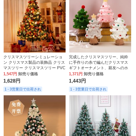
クリスマスツリーシミュレーショ
完成したクリスマスツリー、純粋
ン クリスマス製品の装飾品 クリス
に手作りの糸で編んだクリスマス
マスツリー クリスマスツリー PVC
ギフトオーナメント、親友へのホ
プラスチック グリーン LED 人工
リデークリエイティブギフトデコ
1,547円
卸売り価格
1,371円
卸売り価格
レーション
1,628円
1,443円
1 - 3営業日で出荷され
1 - 3営業日で出荷され