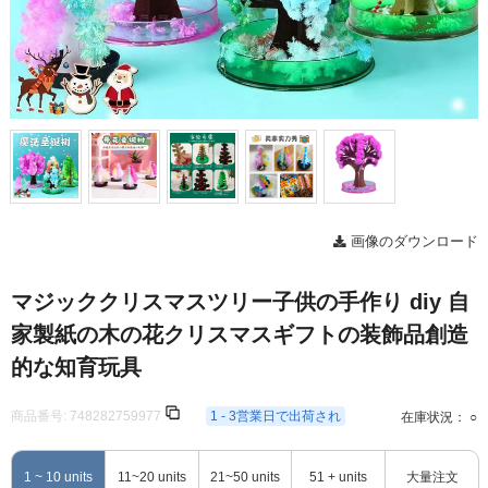
画像のダウンロード
マジッククリスマスツリー子供の手作り diy 自
家製紙の木の花クリスマスギフトの装飾品創造
的な知育玩具
商品番号:
748282759977
1 - 3営業日で出荷され
在庫状況： ○
1 ~ 10 units
11~20 units
21~50 units
51 + units
大量注文