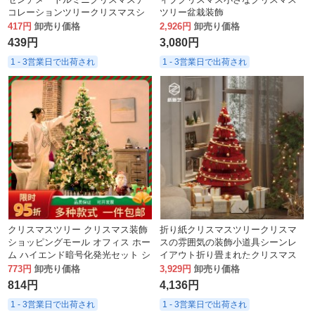
コレーションツリークリスマスシ
ツリー盆栽装飾
ョッピングモールの装飾デスクト
417円
卸売り価格
2,926円
卸売り価格
ップオーナメント小さなツリー
439円
3,080円
1 - 3営業日で出荷され
1 - 3営業日で出荷され
クリスマスツリー クリスマス装飾
折り紙クリスマスツリークリスマ
ショッピングモール オフィス ホー
スの雰囲気の装飾小道具シーンレ
ム ハイエンド暗号化発光セット シ
イアウト折り畳まれたクリスマス
ーン装飾装飾品
ツリー
773円
卸売り価格
3,929円
卸売り価格
814円
4,136円
1 - 3営業日で出荷され
1 - 3営業日で出荷され