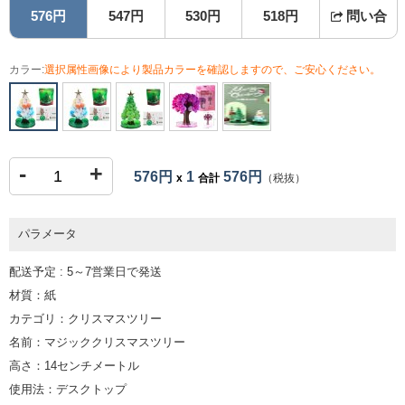
576円
547円
530円
518円
問い合
カラー:
選択属性画像により製品カラーを確認しますので、ご安心ください。
-
+
576円
1
576円
x
合計
（税抜）
パラメータ
配送予定 : 5～7営業日で発送
材質：紙
カテゴリ：クリスマスツリー
名前：マジッククリスマスツリー
高さ：14センチメートル
使用法：デスクトップ