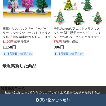
開花クリスマスツリー ペーパーツ
子供のためのフェルトクリスマス
リー マジックツリー 水やりクリス
ツリー DIY 親子ゲームギフトウィ
タル 子供科学実験おもちゃ デスク
ンドウ装飾ペンダントクリスマス
トップ
ツリー
1,100円
卸売り価格
376円
卸売り価格
1,158円
396円
1 - 3営業日で出荷され
1 - 3営業日で出荷され
最近閲覧した商品
関連検索ワード:
私たちはあなたに私たちのウェブサイト上で最高の経験を提供するた
めにクッキーを使用しています。
マジッククリスマスツリー子供の手作り diy 自家製紙の木の花クリスマ
クッキー設定
全員を受け入れ
買い物かごへ追加
スギフトの装飾品創造的な知育玩具