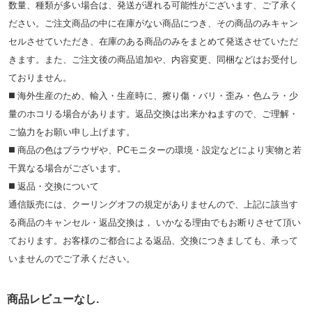
数量、種類が多い場合は、発送が遅れる可能性がございます、ご了承く
ださい。ご注文商品の中に在庫がない商品につき、その商品のみキャン
セルさせていただき、在庫のある商品のみをまとめて発送させていただ
きます。また、ご注文後の商品追加や、内容変更、同梱などはお受付し
ておりません。
◼️ 海外⽣産のため、輸⼊・⽣産時に、擦り傷・バリ・歪み・色ムラ・少
量のホコリる場合があります。返品交換は出来かねますので、ご理解・
ご協⼒をお願い申し上げます。
◼️ 商品の⾊はブラウザや、PCモニターの環境・設定などにより実物と若
⼲異なる場合がございます。
◼️ 返品・交換について
通信販売には、クーリングオフの規定がありませんので、上記に該当す
る商品のキャンセル・返品交換は， いかなる理由でもお断りさせて頂い
ております。お客様のご都合による返品、交換につきましても、承って
いませんのでご了承ください。
商品レビューなし.